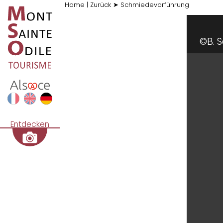
Home
|
Zurück
➤
Schmiedevorführung
©B. Sa
Entdecken