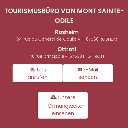
TOURISMUSBÜRO VON MONT SAINTE-
ODILE
Rosheim
94, rue du Général de Gaulle ∞ F-67560 ROSHEIM
Ottrott
46 rue principale ∞ 67530 F-OTTROTT
☏ Uns
✉ E-Mail
anrufen
senden
🕰 Unsere
Öffnungszeiten
einsehen