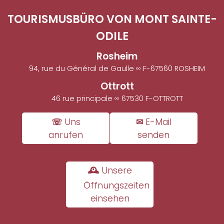
TOURISMUSBÜRO VON MONT SAINTE-
ODILE
Rosheim
94, rue du Général de Gaulle ∞ F-67560 ROSHEIM
Ottrott
46 rue principale ∞ 67530 F-OTTROTT
☏ Uns
✉ E-Mail
anrufen
senden
🕰 Unsere
Öffnungszeiten
einsehen