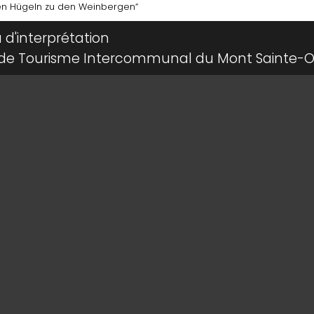
en Hügeln zu den Weinbergen“
u d'interprétation
ce de Tourisme Intercommunal du Mont Sainte