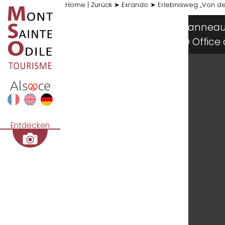
Home
|
Zurück
➤
Exrando
➤
Erlebnisweg „Von d
Pannea
al du Mont Sainte-Odile / MB
© Offi
Entdecken