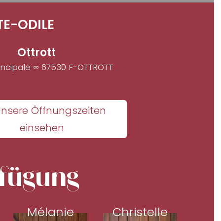
E-ODILE
Ottrott
incipale ∞ 67530 F-OTTROTT
nsere Öffnungszeiten
einsehen
rfügung
Mélanie
Christelle