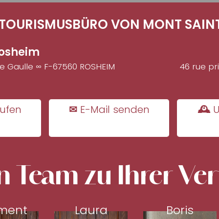
TOURISMUSBÜRO VON MONT SAINT
osheim
de Gaulle ∞ F-67560 ROSHEIM
46 rue pr
ufen
✉ E-Mail senden
🕰 U
n Team zu Ihrer Ve
ment
Laura
Boris