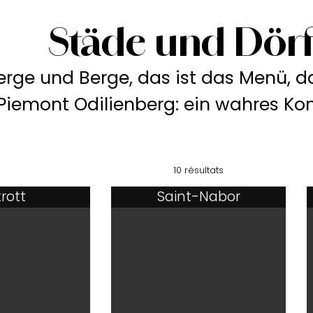
Städe und Dörf
erge und Berge, das ist das Menü, da
Piemont Odilienberg: ein wahres K
10 résultats
rott
Saint-Nabor