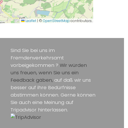
Leaflet
|
©
OpenStreetMap
contributors
Sind Sie bei uns im
Fremdenverkehrsamt
vorbeigekommen ?
Wir würden
uns freuen, wenn Sie uns ein
Feedback gäben,
auf daß wir uns
besser auf ihre Bedürfnisse
abstimmen können. Gerne können
Sie auch eine Meinung auf
Tripadvisor hinterlassen.