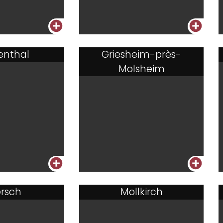
+
+
enthal
Griesheim-près-
Molsheim
+
+
rsch
Mollkirch