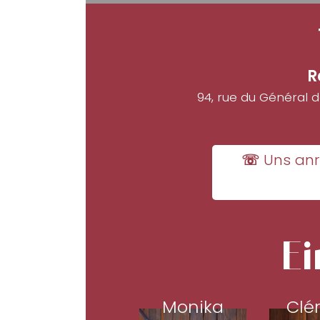
R
94, rue du Général 
☏ Uns anr
Ei
Monika
Clé