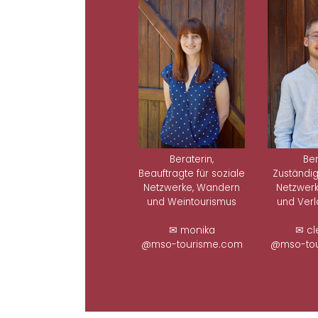
Beraterin,
Ber
Beauftragte für soziale
Zuständig
Netzwerke, Wandern
Netzwerk
und Weintourismus
und Ver
✉ monika
✉ cl
@mso-tourisme.com
@mso-tou