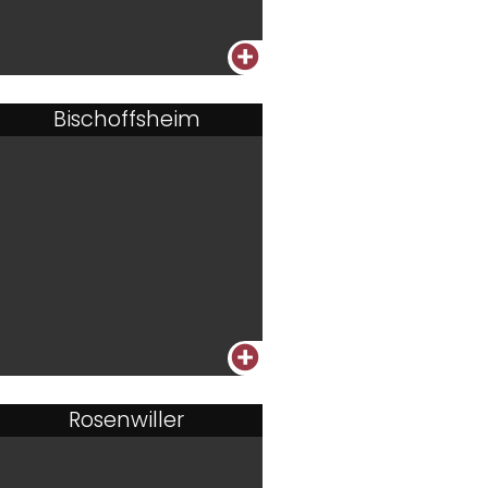
+
Bischoffsheim
+
Rosenwiller