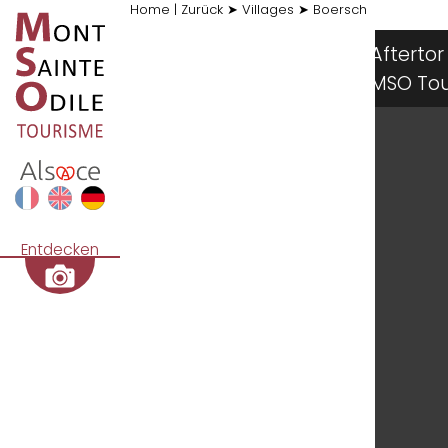
Home
|
Zurück
➤
Villages
➤
Boersch
Aftert
MSO T
Entdecken