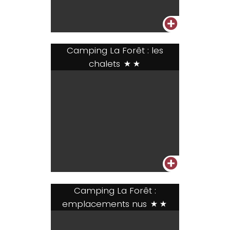
+
Camping La Forêt : les
chalets
**
+
Camping La Forêt :
emplacements nus
**