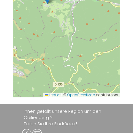
Leaflet
|
©
OpenStreetMap
contributors
Ihnen gefällt unsere Region um den
Odilienberg ?
Teilen Sie Ihre Eindrücke !