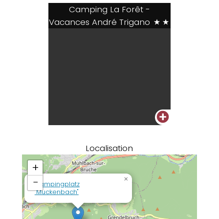
Camping La Forêt -
Vacances André Trigano
**
+
Localisation
+
×
−
Campingplatz
"Muckenbach"