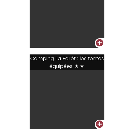
+
Camping La Forêt : les tentes
équipées
**
+