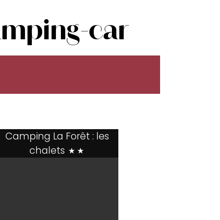
amping-car
Camping La Forêt : les
chalets
**