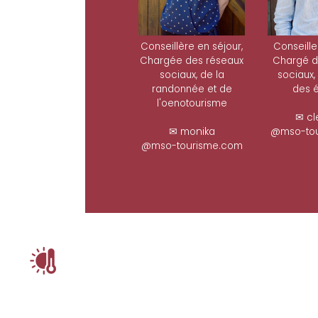
Conseillère en séjour,
Conseille
Chargée des réseaux
Chargé d
sociaux, de la
sociaux,
randonnée et de
des é
l'oenotourisme
✉ cl
✉ monika
@mso-tou
@mso-tourisme.com
ê