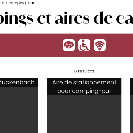
s de camping-car
ngs et aires de c
:
'
h
6 résultats
Muckenbach
Aire de stationnement
pour camping-car