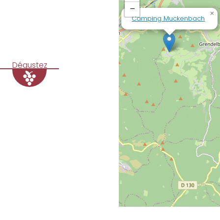
−
×
Camping Muckenbach
Dégustez