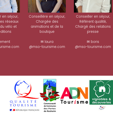
r en séjour,
Conseillère en séjour,
Conseiller en séjour,
es réseaux
Chargée des
Référent qualité,
 du vélo et
animations et de la
Chargé des relations
ditions
boutique
presse
ement
✉ laura
✉ boris
risme.com
@mso-tourisme.com
@mso-tourisme.com