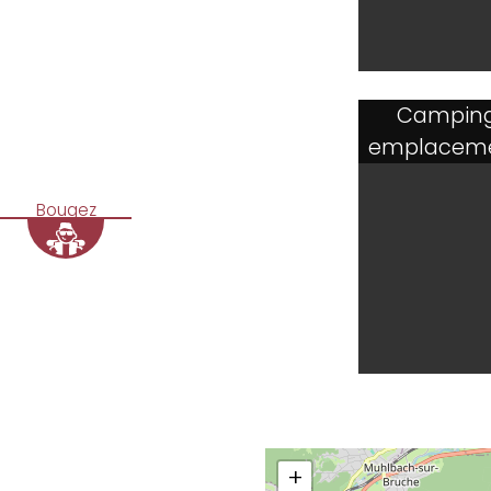
Camping 
emplaceme
Bougez
+