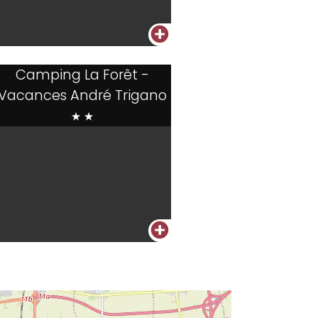
+
Camping La Forêt -
Vacances André Trigano
**
+