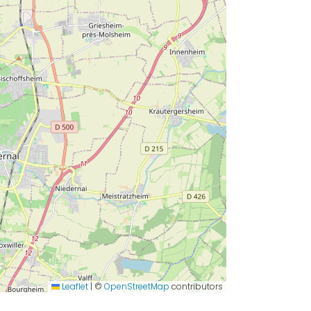
Leaflet
|
©
OpenStreetMap
contributors