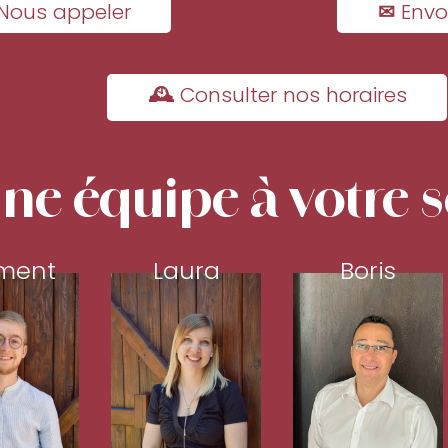
Nous appeler
✉ Envo
🕰 Consulter nos horaires
ne équipe à votre s
ment
Laura
Boris