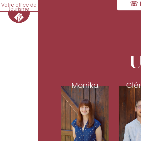
☏ 
Votre office de
tourisme
U
Monika
Clé