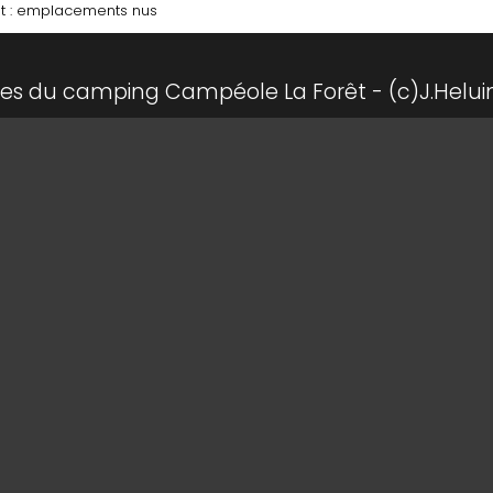
t : emplacements nus
ules du camping Campéole La Forêt - (c)J.Helu