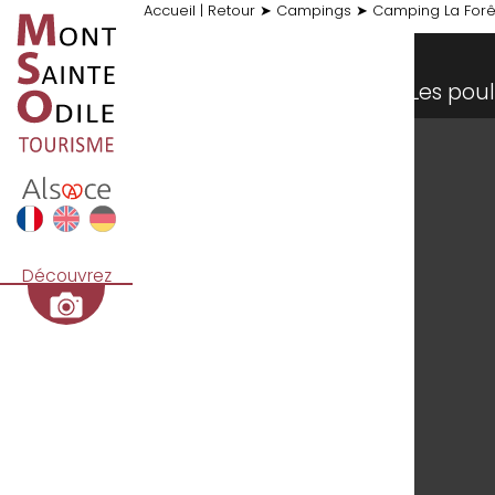
Accueil
|
Retour
➤
Campings
➤
Camping La Forê
rêt - (c)J.Heluin
Les po
Découvrez