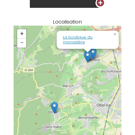
+
Localisation
+
×
La boutique du
−
monastère