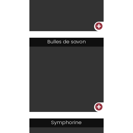
+
Bulles de savon
+
Symphorine