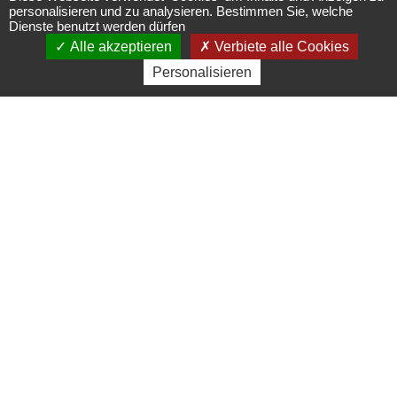
Rundwanderweg
personalisieren und zu analysieren. Bestimmen Sie, welche
Dienste benutzt werden dürfen
von Boersch
Alle akzeptieren
Verbiete alle Cookies
Personalisieren
nach Obernai
Circuits, sentiers et itinéraires
67530
Boersch
03 88 50 75 38 - contact@mso-
tourisme.com
www.mso-tourisme.com
Die Grüne Route "Porte Bonheur, der
Steinbrüche-Weg", der sich über 11 km vo
Rosheim nach Saint-Nabor erstreckt,