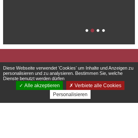
Kirche Saint-
Diese Webseite verwendet 'Cookies' um Inhalte und Anzeigen zu
personalisieren und zu analysieren. Bestimmen Sie, welche
Dienste benutzt werden dürfen
Étienne
Alle akzeptieren
Verbiete alle Cookies
Personalisieren
Einrichtungen für die
Bereiche Kultur und Freizeit
rue du Général de Gaulle -
67560
Rosheim