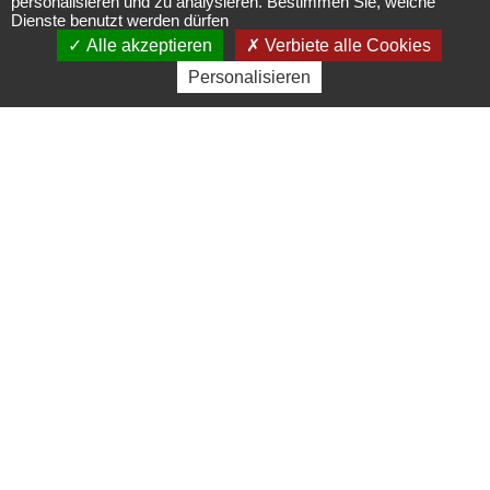
personalisieren und zu analysieren. Bestimmen Sie, welche
Dienste benutzt werden dürfen
ehemalige
Alle akzeptieren
Verbiete alle Cookies
Personalisieren
Gefängnis
Einrichtungen für die
Bereiche Kultur und Freizeit
Place de la République - 67560
Rosheim
03 88 50 75 38 - contact@mso-
tourisme.com
Das Ende des 19. Jahrhundert unter
deutschem Einfluss auf der ersten Mauer