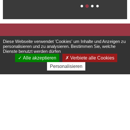
Ehemalige
Diese Webseite verwendet 'Cookies' um Inhalte und Anzeigen zu
personalisieren und zu analysieren. Bestimmen Sie, welche
Dienste benutzt werden dürfen
Abtei
Alle akzeptieren
Verbiete alle Cookies
Personalisieren
Niedermunster
Einrichtungen für die Bereiche
Kultur und Freizeit
67530
Saint Nabor
03 88 50 75 38 - contact@mso-