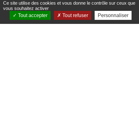
Ce site utilise des cookies et vous donne le contrôle sur ceux que
galerie Gérard
vous souhaitez activer
Tout accepter
Tout refuser
Personnaliser
Brand
Lieux, sites à visiter, à
découvrir
17 rue de l'énergie - 67210
Obernai
06 11 87 47 90 -
gerardbrand@orange.fr
Public spécifique ciblé :
Adultes (individuels)