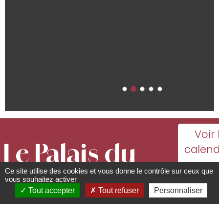
Voir 
Le Palais du
calend
ave
Ce site utilise des cookies et vous donne le contrôle sur ceux que
pain d'épices
toutes
vous souhaitez activer
Tout accepter
Tout refuser
Personnaliser
dat
Lieux, sites à visiter, à
d'ouver