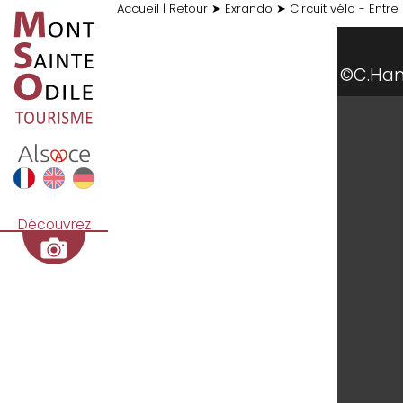
Accueil
|
Retour
➤
Exrando
➤
Circuit vélo - Entre
©C.H
Découvrez