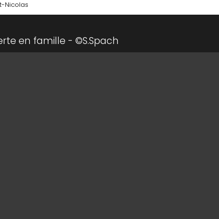
t-Nicolas
erte en famille - ©S.Spach