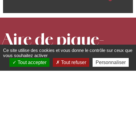
Aire de pique-
Ce site utilise des cookies et vous donne le contrôle sur ceux que
nique au pied
vous souhaitez activer
Tout accepter
Tout refuser
Personnaliser
du
Purpurkopf
Aire de pique-nique
67560
Rosheim
03 88 50 75 38 - contact@mso-