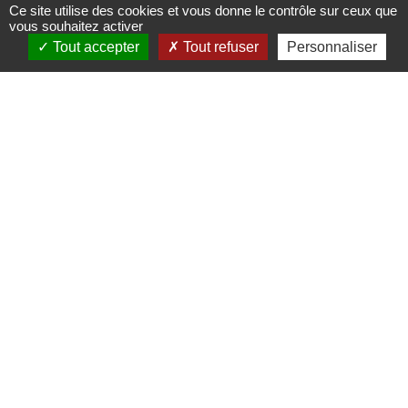
Ce site utilise des cookies et vous donne le contrôle sur ceux que
du Château
vous souhaitez activer
Tout accepter
Tout refuser
Personnaliser
de Guirbaden
Circuits, sentiers et itinéraires
rue de Rosheim - 67190
Grendelbruch
03 88 50 75 38 - contact@mso-
tourisme.com
www.mso-tourisme.com
Partez à la découverte du plus vaste
château fort d'Alsace, le Château de
Guirbaden.