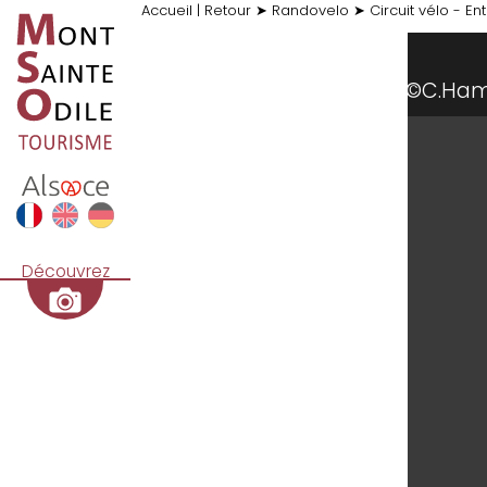
Accueil
|
Retour
➤
Randovelo
➤
Circuit vélo - En
©C.H
Découvrez