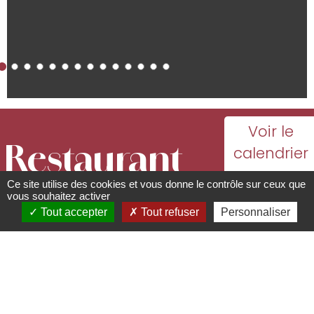
Voir le
Restaurant
calendrier
avec
Ce site utilise des cookies et vous donne le contrôle sur ceux que
La Table au
toutes les
vous souhaitez activer
Tout accepter
Tout refuser
Personnaliser
dates
6717 Nature
d'ouverture
Hôtel & Spa