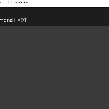
Mont Sainte-Odile
lmanski-ADT