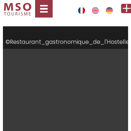
llerie_du_Rosenmeer
©Restaurant_gastronomique_de_l'Hostell