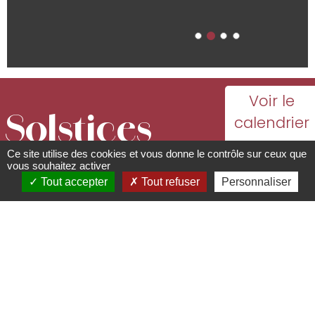
Voir le
Solstices
calendrier
avec
Ce site utilise des cookies et vous donne le contrôle sur ceux que
Restaurant
toutes les
vous souhaitez activer
Tout accepter
Tout refuser
Personnaliser
41 rue du Général de Gaulle -
dates
67560
Rosheim
d'ouverture
03 88 50 40 60 -
mmouhcine2111@gmail.com
A Solstices, la cuisine est une invitation à