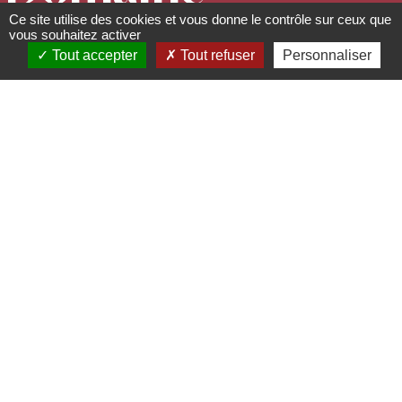
Ce site utilise des cookies et vous donne le contrôle sur ceux que
Kumpf et
vous souhaitez activer
Tout accepter
Tout refuser
Personnaliser
Meyer
Caves, caves coopératives et
viticulteurs
34 route de Rosenwiller - 67560
Rosheim
03 88 50 20 07 -
kumpfetmeyer@ikmail.com
www.kumpfetmeyer.com
La grande préoccupation du domaine,