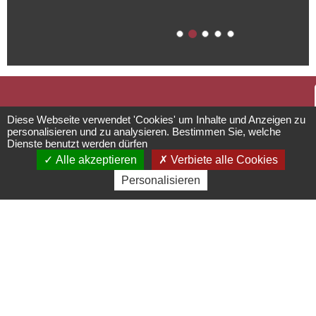
Führung durch
Diese Webseite verwendet 'Cookies' um Inhalte und Anzeigen zu
personalisieren und zu analysieren. Bestimmen Sie, welche
Dienste benutzt werden dürfen
des Seigneurie
Alle akzeptieren
Verbiete alle Cookies
Personalisieren
Place de la Mairie - 67140
Andlau
03 88 08 65 24 -
contact@laseigneurie.alsace
https://www.paysdebarr.fr/laseigneurie/fr