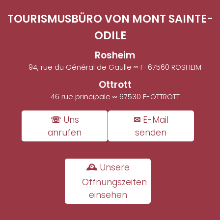
TOURISMUSBÜRO VON MONT SAINTE-
ODILE
Rosheim
94, rue du Général de Gaulle ∞ F-67560 ROSHEIM
Ottrott
46 rue principale ∞ 67530 F-OTTROTT
☏ Uns
✉ E-Mail
anrufen
senden
🕰 Unsere
Öffnungszeiten
einsehen