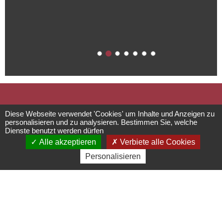
Ziegenhof
Diese Webseite verwendet 'Cookies' um Inhalte und Anzeigen zu
personalisieren und zu analysieren. Bestimmen Sie, welche
Dienste benutzt werden dürfen
Einrichtungen für die Bereiche Kultur
Alle akzeptieren
Verbiete alle Cookies
Personalisieren
und Freizeit
Rue des Puits - 67870
Griesheim près
Molsheim
03 88 38 61 58 - ferme@chevrerie.com