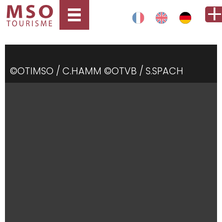
©OTIMSO / C.HAMM ©OTVB / S.SPACH