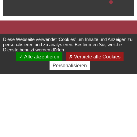
Gebietsübergreife
Diese Webseite verwendet 'Cookies' um Inhalte und Anzeigen zu
personalisieren und zu analysieren. Bestimmen Sie, welche
Dienste benutzt werden dürfen
Radweg - Vom
Alle akzeptieren
Verbiete alle Cookies
Personalisieren
Rhein zu den
Vogesen
Circuits, sentiers et itinéraires
67560
Rosheim
03 88 50 75 38 - contact@mso-