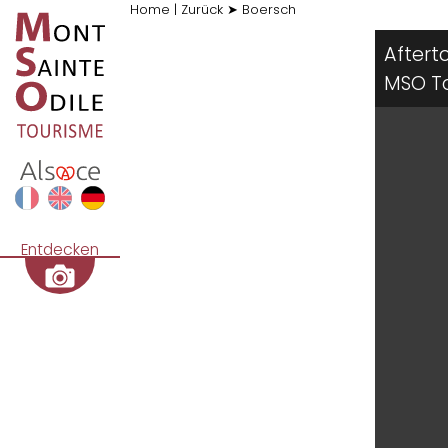
Home
|
Zurück
➤
Boersch
Aftert
MSO T
Entdecken