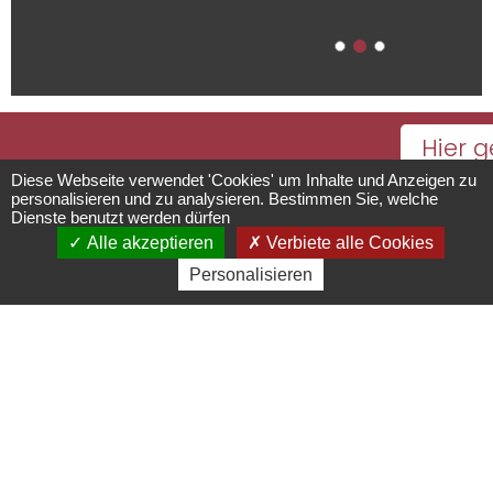
Hier g
Mittelalterliche
es z
Diese Webseite verwendet 'Cookies' um Inhalte und Anzeigen zu
personalisieren und zu analysieren. Bestimmen Sie, welche
Kalen
Dienste benutzt werden dürfen
Tore und
Alle akzeptieren
Verbiete alle Cookies
mi
Personalisieren
sämtli
Einfriedung
Öffnun
von Boersch
Einrichtungen für die Bereiche