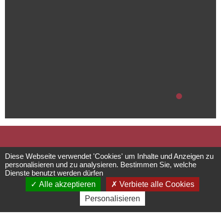
Das Rathaus
Diese Webseite verwendet 'Cookies' um Inhalte und Anzeigen zu
personalisieren und zu analysieren. Bestimmen Sie, welche
Dienste benutzt werden dürfen
Einrichtungen für die
Alle akzeptieren
Verbiete alle Cookies
Personalisieren
Bereiche Kultur und Freizeit
1 place de L’Hôtel de Ville -