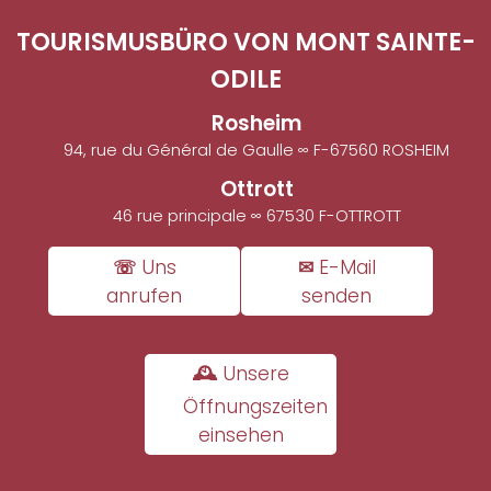
TOURISMUSBÜRO VON MONT SAINTE-
ODILE
Rosheim
94, rue du Général de Gaulle ∞ F-67560 ROSHEIM
Ottrott
46 rue principale ∞ 67530 F-OTTROTT
☏ Uns
✉ E-Mail
anrufen
senden
🕰 Unsere
Öffnungszeiten
einsehen