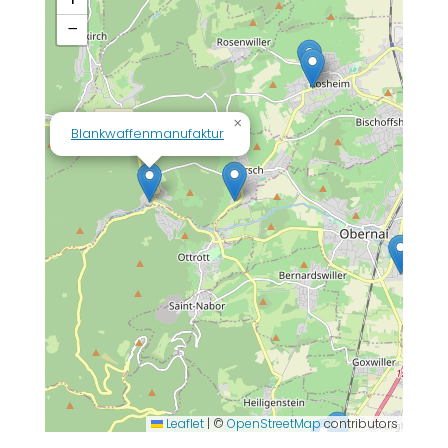
−
×
Blankwaffenmanufaktur
Leaflet
|
©
OpenStreetMap
contributors