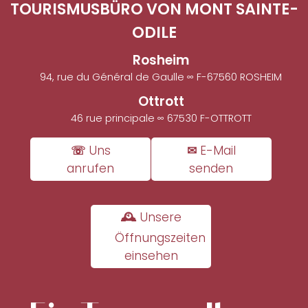
TOURISMUSBÜRO VON MONT SAINTE-
ODILE
Rosheim
94, rue du Général de Gaulle ∞ F-67560 ROSHEIM
Ottrott
46 rue principale ∞ 67530 F-OTTROTT
☏ Uns
✉ E-Mail
anrufen
senden
🕰 Unsere
Öffnungszeiten
einsehen