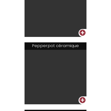
+
Pepperpot céramique
+