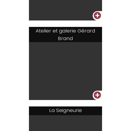
+
Atelier et galerie Gérard
Brand
+
La Seigneurie