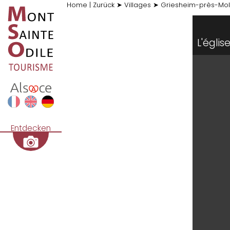
Home
|
Zurück
➤
Villages
➤
Griesheim-près-Mo
L'églis
Entdecken