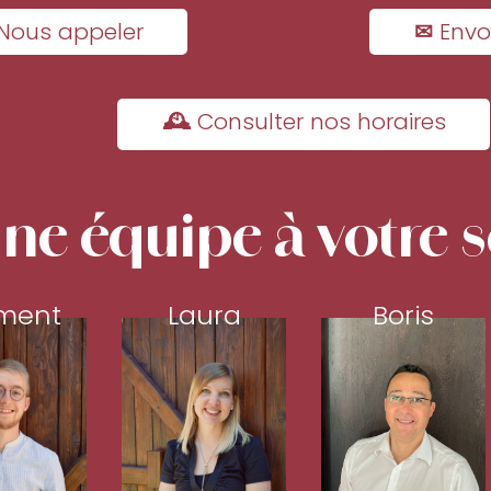
Nous appeler
✉ Envo
🕰 Consulter nos horaires
ne équipe à votre s
ment
Laura
Boris