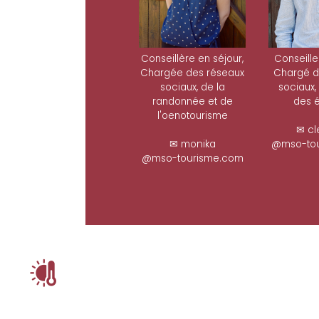
Conseillère en séjour,
Conseille
Chargée des réseaux
Chargé d
sociaux, de la
sociaux,
randonnée et de
des é
l'oenotourisme
✉ cl
✉ monika
@mso-tou
@mso-tourisme.com
ê