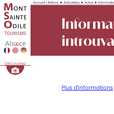
Accueil
|
Retour
➤
Actualites
➤
Actus
➤
Informati
Informa
introuv
Découvrez
Plus d'informations