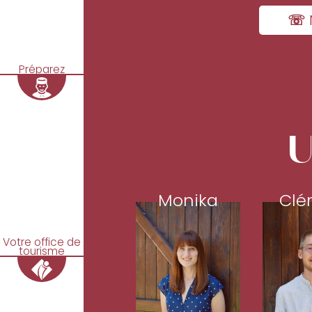
☏ 
Préparez
U
Monika
Clé
Votre office de
tourisme