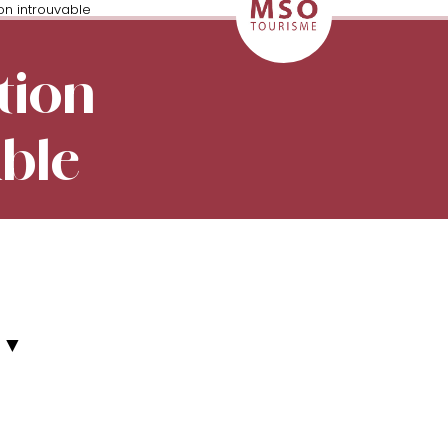
on introuvable
tion
able
▼