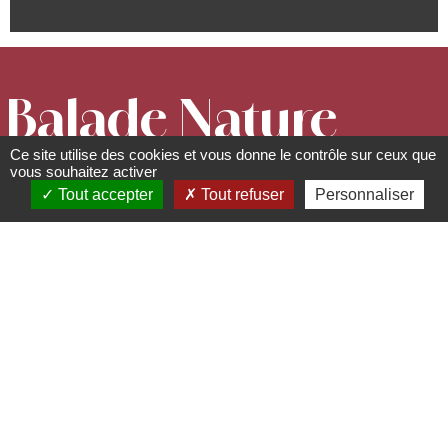
Balade Nature
Ce site utilise des cookies et vous donne le contrôle sur ceux que
- Le Champ
vous souhaitez activer
Tout accepter
Tout refuser
Personnaliser
du Feu, station
nature
13 rue Dietrich - 67530
Boersch
06 78 58 29 68 -
rando.verte@laposte.net