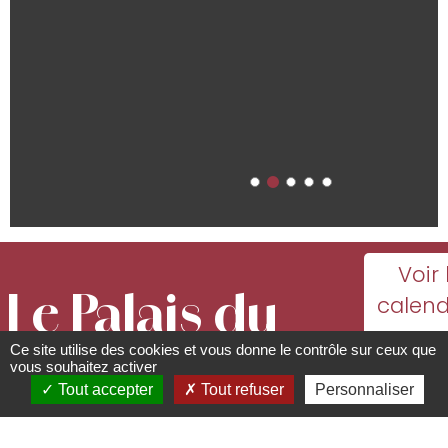
Voir 
Le Palais du
calend
ave
Ce site utilise des cookies et vous donne le contrôle sur ceux que
pain d'épices
toutes
vous souhaitez activer
Tout accepter
Tout refuser
Personnaliser
dat
Lieux, sites à visiter, à
d'ouver