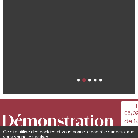
06/0
Démonstration
de 1
18
Ce site utilise des cookies et vous donne le contrôle sur ceux que
vous souhaitez activer