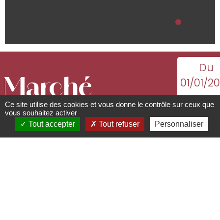
Du
Marché
01/01/2
au
Ce site utilise des cookies et vous donne le contrôle sur ceux que
hebdomadaire
31/12/2
vous souhaitez activer
Tout accepter
Tout refuser
Personnaliser
mercred
Marchés hebdomadaires
de 16:00
rue des Alcines - 67530
Saint
18:30
Nabor
Voir l
06 84 74 16 94
date
suivan