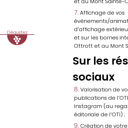
et au Mont Sainte-O
7.
Affichage de vos
évènements/animati
d’affichage extérieu
Dégustez
et sur les bornes in
Ottrott et au Mont S
Sur les ré
sociaux
8.
Valorisation de v
publications de l’OT
Instagram (au regar
éditoriale de l’OTI) ;
9.
Création de votre