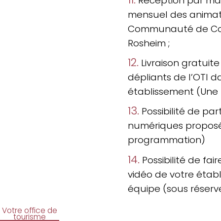
Réception par ma
mensuel des animatio
Communauté de Co
Rosheim ;
12.
Livraison gratuit
dépliants de l’OTI d
établissement (Une f
13.
Possibilité de part
numériques proposés
programmation)
14.
Possibilité de fai
vidéo de votre étab
équipe (sous réserve 
Votre office de
tourisme