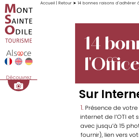
Accueil
|
Retour
➤
14 bonnes raisons d'adhérer à
14 bon
l'Offi
Découvrez
Sur Intern
1.
Présence de votre o
internet de l’OTI et 
avec jusqu’à 15 phot
fournir), lien vers vot