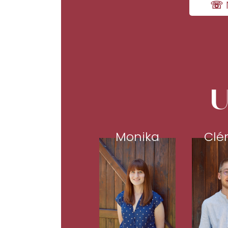
☏ 
U
Monika
Clé