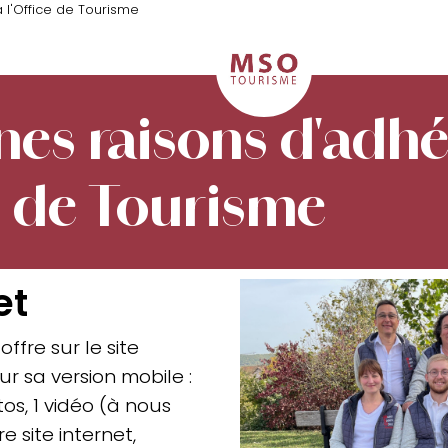
 l'Office de Tourisme
nes raisons d'adhé
ce de Tourisme
et
ffre sur le site
sur sa version mobile :
os, 1 vidéo (à nous
re site internet,