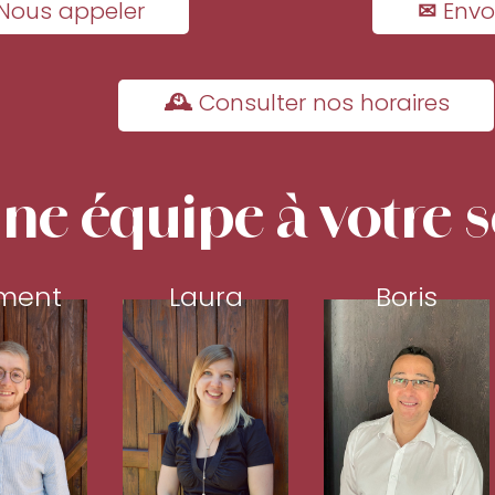
Nous appeler
✉ Envo
🕰 Consulter nos horaires
ne équipe à votre s
ment
Laura
Boris