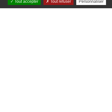
Tout accepter
Tout refuser
Personnaliser
Commerces/location/vente
de produits régionaux
99 rue Principale - 67530
Ottrott
03 67 70 00 07
L'Epicerie Rohmer est une charmante
épicerie de village située au cœur de
l'Alsace. Ici, vous trouverez une sélection
de produits locaux et régionaux de
qualité, ainsi que des produits d'épicerie
fine pour satisfaire toutes vos envies
gourmandes. Que ce soit pour un panier