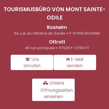
TOURISMUSBÜRO VON MONT SAINTE-
ODILE
Rosheim
94, rue du Général de Gaulle ∞ F-67560 ROSHEIM
Ottrott
46 rue principale ∞ 67530 F-OTTROTT
☏ Uns
✉ E-Mail
anrufen
senden
🕰 Unsere
Öffnungszeiten
einsehen