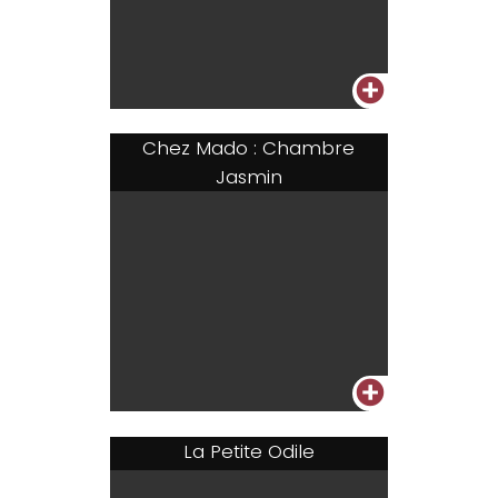
+
Chez Mado : Chambre
Jasmin
+
La Petite Odile