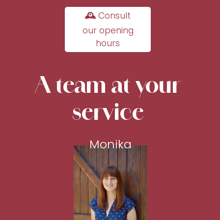
🕰 Consult
our opening
hours
A team at your
service
Monika