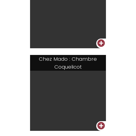
+
Chez Mado : Chambre
Coquelicot
+