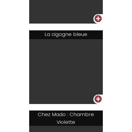
+
La cigogne bleue
+
Chez Mado : Chambre
Violette