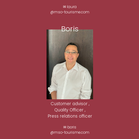
✉ laura
@mso-tourisme.com
Boris
Customer advisor ,
Quality Officer ,
Press relations officer
✉ boris
@mso-tourisme.com