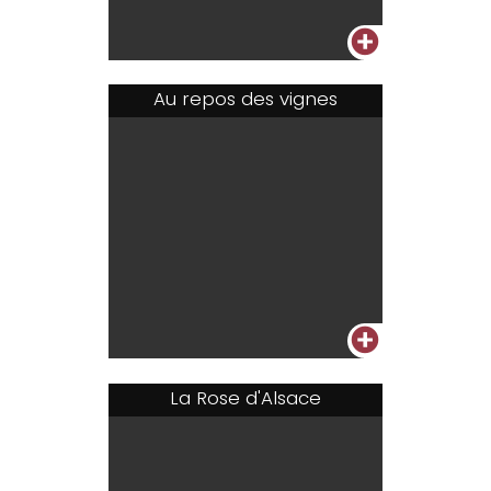
+
Au repos des vignes
+
La Rose d'Alsace