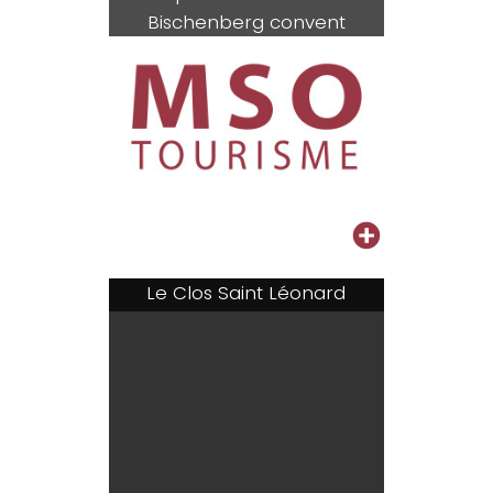
Bischenberg convent
+
Le Clos Saint Léonard