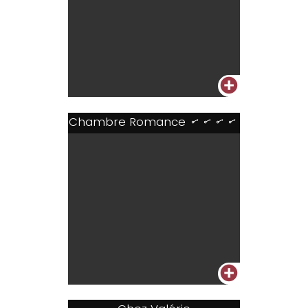
+
Chambre Romance
....
+