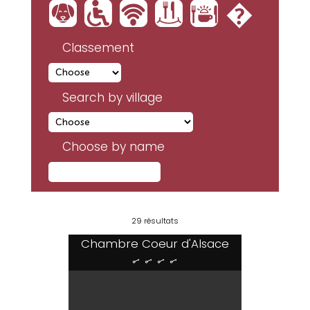
:
'
h
b
V
�
Classement
Search by village
Choose by name
29 résultats
Chambre Coeur d'Alsace
....