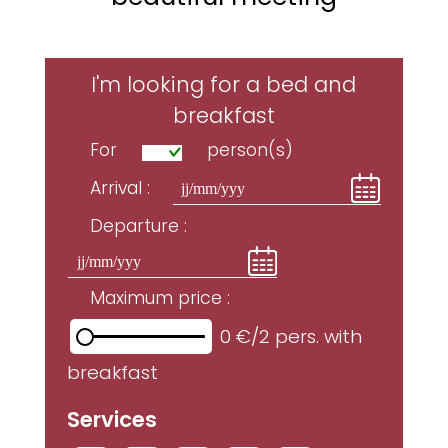
I'm looking for a bed and
breakfast
For
person(s)
Arrival :
Departure :
Maximum price :
0 €/2 pers. with
breakfast
Services