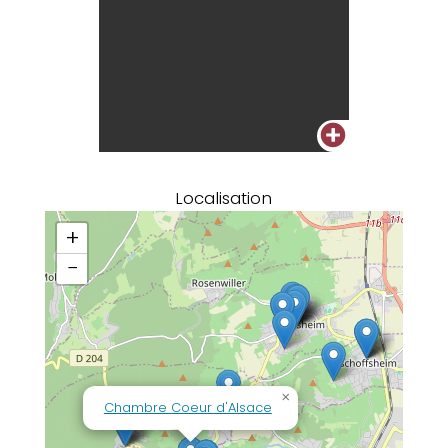
+
Localisation
+
−
×
Chambre Coeur d'Alsace