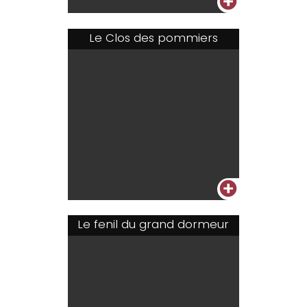
+
Le Clos des pommiers
+
Le fenil du grand dormeur