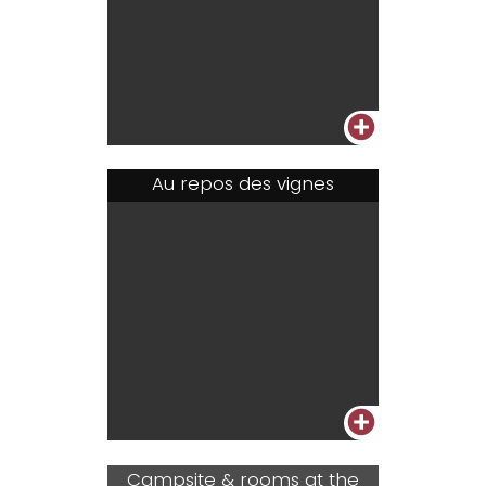
+
Au repos des vignes
+
Campsite & rooms at the