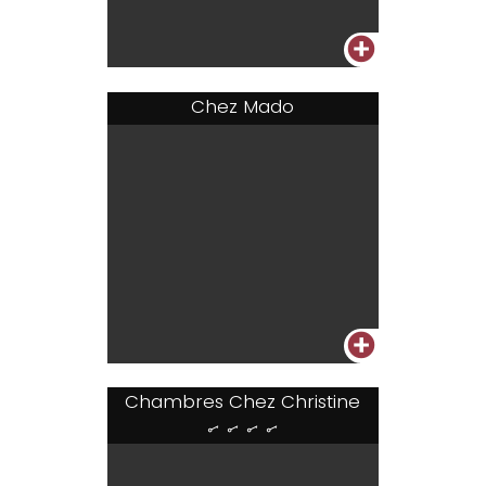
+
Chez Mado
+
Chambres Chez Christine
....