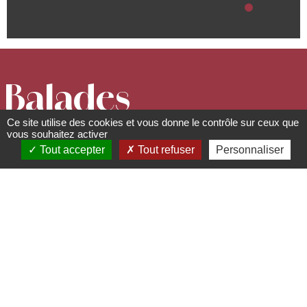
Balades
Ce site utilise des cookies et vous donne le contrôle sur ceux que
Nature - Les
vous souhaitez activer
Tout accepter
Tout refuser
Personnaliser
mystères du
Mur Païen
67530
Ottrott
06 78 58 29 68 -
rando.verte@laposte.net