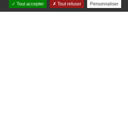
J.P.P. - Visite
Tout accepter
Tout refuser
Personnaliser
guidée du
village et de
son réseau
hydraulique
2 rue de l'école - 67530
Klingenthal
03 88 95 95 28 - maison-
manufacture@klingenthal.fr
www.klingenthal.fr