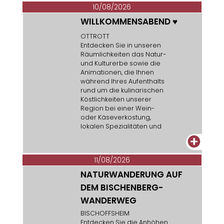
10/08/2026
WILLKOMMENSABEND
♥
OTTROTT
Entdecken Sie in unseren
Räumlichkeiten das Natur-
und Kulturerbe sowie die
Animationen, die Ihnen
während Ihres Aufenthalts
rund um die kulinarischen
Köstlichkeiten unserer
Region bei einer Wein-
oder Käseverkostung,
lokalen Spezialitäten und
Gebäck angeboten
+
werden...
11/08/2026
NATURWANDERUNG AUF
DEM BISCHENBERG-
WANDERWEG
BISCHOFFSHEIM
Entdecken Sie die Anhöhen