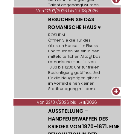
Talent abgehängt wurden.
Von 17/07/2026 bis 21/08/2026
BESUCHEN SIE DAS
ROMANISCHE HAUS
♥
ROSHEIM
Öffnen Sie die Tür des
ältesten Hauses im Elsass
und tauchen Sie ein in den
mittelalterlichen Alltag! Das
romanische Haus ist von
10:00 bis 12:30 Uhr zur freien
Besichtigung geöffnet. Und
für die Neugierigen gibt es
im Vorfeld einen kleinen
Stadtrundgang mit dem
+
Fremdenführer, der um 9:30
Uhr am
Von 22/07/2026 bis 15/11/2026
Fremdenverkehrsamt
AUSSTELLUNG –
startet.
HANDFEUERWAFFEN DES
KRIEGES VON 1870–1871. EINE