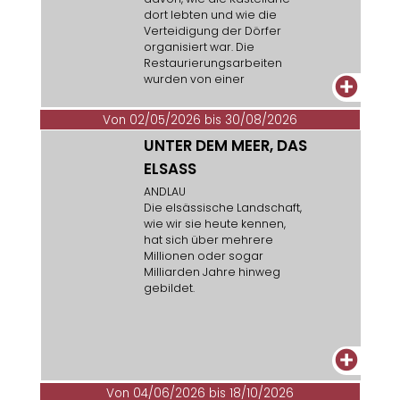
dort lebten und wie die
Verteidigung der Dörfer
organisiert war. Die
Restaurierungsarbeiten
wurden von einer
+
Freiwilligenorganisation
durchgeführt. Die Baustelle
Von 02/05/2026 bis 30/08/2026
kann dienstags und
UNTER DEM MEER, DAS
samstags (Baustellentage)
sowie auf Anfrage für
ELSASS
Gruppen besichtigt
werden, indem eine E-Mail
ANDLAU
an amchott@orange.fr
Die elsässische Landschaft,
geschickt wird.
wie wir sie heute kennen,
hat sich über mehrere
Millionen oder sogar
Milliarden Jahre hinweg
gebildet.
+
Von 04/06/2026 bis 18/10/2026