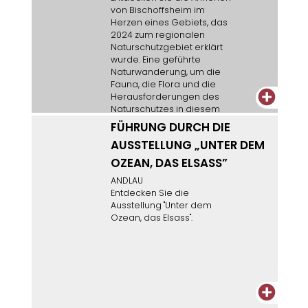
von Bischoffsheim im
Herzen eines Gebiets, das
2024 zum regionalen
Naturschutzgebiet erklärt
wurde. Eine geführte
Naturwanderung, um die
Fauna, die Flora und die
+
Herausforderungen des
Naturschutzes in diesem
Gebiet besser zu
FÜHRUNG DURCH DIE
verstehen. Anmeldung
AUSSTELLUNG „UNTER DEM
beim Fremdenverkehrsamt
erforderlich, begrenzte
OZEAN, DAS ELSASS”
Teilnehmerzahl.
ANDLAU
Entdecken Sie die
Ausstellung "Unter dem
Ozean, das Elsass".
+