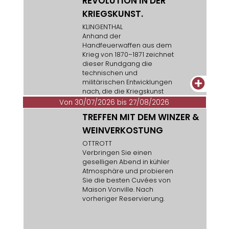
REVOLUTION IN DER
KRIEGSKUNST.
KLINGENTHAL
Anhand der
Handfeuerwaffen aus dem
Krieg von 1870–1871 zeichnet
dieser Rundgang die
technischen und
+
militärischen Entwicklungen
nach, die die Kriegskunst
am Ende des 19.
Von 30/07/2026 bis 27/08/2026
Jahrhunderts tiefgreifend
TREFFEN MIT DEM WINZER &
verändert haben.
Eintrittskarten zum
WEINVERKOSTUNG
Vorzugspreis sind in den
OTTROTT
Büros des
Verbringen Sie einen
Fremdenverkehrsamts in
geselligen Abend in kühler
Rosheim und Ottrott
Atmosphäre und probieren
erhältlich.
Sie die besten Cuvées von
Maison Vonville. Nach
vorheriger Reservierung.