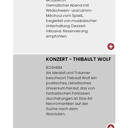
MOLLKIRCH
Gemütlicher Abend mit
Wildschwein- und Lamm-
Méchoui vom Spieß,
begleitet von musikalischer
Unterhaltung. Dessert
inklusive. Reservierung
empfohlen.
+
KONZERT - THIBAULT WOLF
ROSHEIM
Als Idealist und Träumer
beschwört Thibault Wolf ein
poetisches, rebellisches
Universum herauf, das von
fantastischen Fantasien
durchdrungen ist. Eine Art
Neoromantiker auf der
Suche nach dem
Absoluten...
+