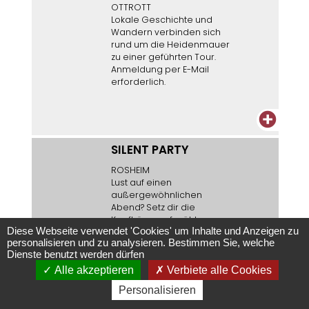
OTTROTT
Lokale Geschichte und
Wandern verbinden sich
rund um die Heidenmauer
zu einer geführten Tour.
Anmeldung per E-Mail
erforderlich.
+
SILENT PARTY
ROSHEIM
Lust auf einen
außergewöhnlichen
Abend? Setz dir die
Kopfhörer auf, wähle
Diese Webseite verwendet 'Cookies' um Inhalte und Anzeigen zu
deinen Stil (House, Techno,
personalisieren und zu analysieren. Bestimmen Sie, welche
Pop, Afro…) und lass dich
Dienste benutzt werden dürfen
von Malicia Darkwave und
Remy mitreißen. Ein
Alle akzeptieren
Verbiete alle Cookies
einzigartiges Musikerlebnis!
Personalisieren