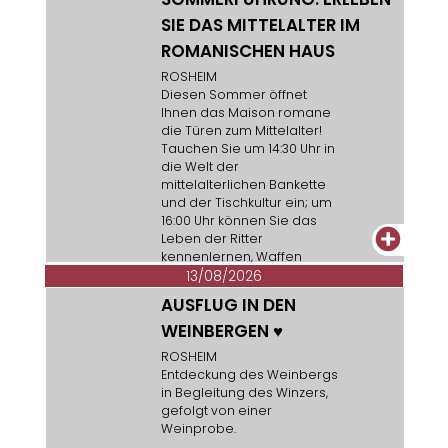
SIE DAS MITTELALTER IM
ROMANISCHEN HAUS
ROSHEIM
Diesen Sommer öffnet
Ihnen das Maison romane
die Türen zum Mittelalter!
Tauchen Sie um 14:30 Uhr in
die Welt der
mittelalterlichen Bankette
und der Tischkultur ein; um
16:00 Uhr können Sie das
+
Leben der Ritter
kennenlernen, Waffen
entdecken und einen
13/08/2026
Kettenpanzer anprobieren.
AUSFLUG IN DEN
WEINBERGEN
♥
ROSHEIM
Entdeckung des Weinbergs
in Begleitung des Winzers,
gefolgt von einer
Weinprobe.