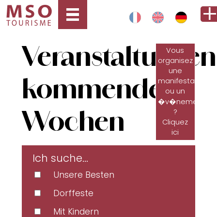
Veranstaltungen
Vous
organisez
une
kommenden
manifestation
ou un
�v�nement
Wochen
?
Cliquez
ici
Ich suche...
Unsere Besten
Dorffeste
Mit Kindern