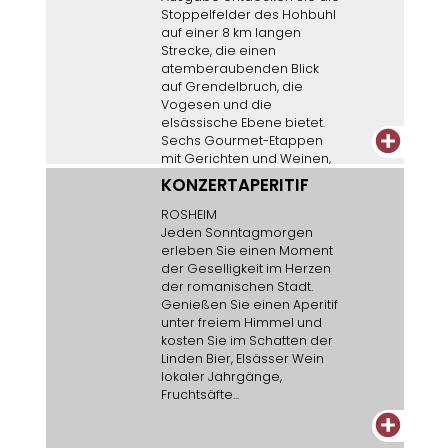
Stoppelfelder des Hohbuhl
auf einer 8 km langen
Strecke, die einen
atemberaubenden Blick
auf Grendelbruch, die
Vogesen und die
elsässische Ebene bietet.
+
Sechs Gourmet-Etappen
mit Gerichten und Weinen,
gefolgt von einem Abend
KONZERTAPERITIF
mit Musik und
Flammkuchen ab 17 Uhr.
ROSHEIM
Abfahrten von 10:00 bis 13:15
Jeden Sonntagmorgen
Uhr.
erleben Sie einen Moment
der Geselligkeit im Herzen
der romanischen Stadt.
Genießen Sie einen Aperitif
unter freiem Himmel und
kosten Sie im Schatten der
Linden Bier, Elsässer Wein
lokaler Jahrgänge,
Fruchtsäfte...
+