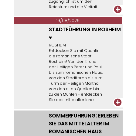
zugänglich ist, um den
Reichtum und die Vielfalt
+
unserer Umwelt besser zu
verstehen.
19/08/2026
STADTFÜHRUNG IN ROSHEIM
♥
ROSHEIM
Entdecken Sie mit Quentin
die romanische Stadt
Rosheim! Von der Kirche
der Heiligen Peter und Paul
bis zum romanischen Haus,
von den Stadttoren bis zum
Turm der Heiligen Martha,
von den alten Quellen bis
zu den Mühlen - entdecken
Sie das mittelalterliche
+
Erbe dieser Stadt.
SOMMERFÜHRUNG: ERLEBEN
SIE DAS MITTELALTER IM
ROMANISCHEN HAUS