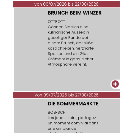
Von 06/07/2026 bis 22/08/2026
BRUNCH BEIM WINZER
OTTROTT
Gönnen Sie sich eine
kulinarische Auszeit in
geselliger Runde bei
einem Brunch, der süße
Köstlichkeiten, herzhafte
Speisen und ein Glas
Crémant in gemütlicher
Atmosphäre vereint.
+
Von 09/07/2026 bis 27/08/2026
DIE SOMMERMÄRKTE
BOERSCH
Les jeudis soirs, partagez
un moment convivial dans
une ambiance