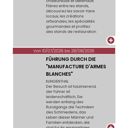
chaleureuse et détendue.
Flânez entre les stands,
découvrez les savoir-faire
locaux, les créations
artisanales, les spécialités
gourmandes et profitez
des stands de restauration
lors d’une douce soirée
+
estivale.
Von 10/07/2026 bis 28/08/2026
FÜHRUNG DURCH DIE
"MANUFACTURE D'ARMES
BLANCHES"
KLINGENTHAL
Der Besuch ist faszinierend,
der Führer ist
leidenschaftlich, Sie
werden entlang des
Rundgangs die Techniken
des Schmiedens, das
Leben dieser Männer und
Familien entdecken, die
+
dort für ihr einzigartiges