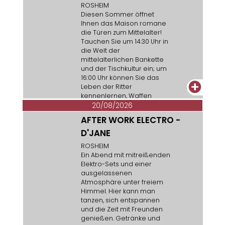
ROSHEIM
Diesen Sommer öffnet
Ihnen das Maison romane
die Türen zum Mittelalter!
Tauchen Sie um 14:30 Uhr in
die Welt der
mittelalterlichen Bankette
und der Tischkultur ein; um
16:00 Uhr können Sie das
+
Leben der Ritter
kennenlernen, Waffen
entdecken und einen
20/08/2026
Kettenpanzer anprobieren.
AFTER WORK ELECTRO -
D'JANE
ROSHEIM
Ein Abend mit mitreißenden
Elektro-Sets und einer
ausgelassenen
Atmosphäre unter freiem
Himmel. Hier kann man
tanzen, sich entspannen
und die Zeit mit Freunden
genießen. Getränke und