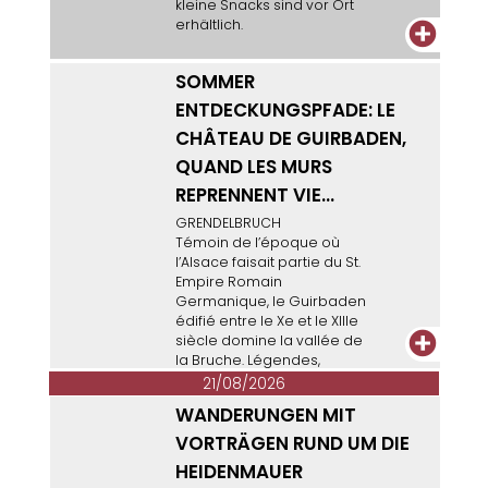
kleine Snacks sind vor Ort
erhältlich.
+
SOMMER
ENTDECKUNGSPFADE: LE
CHÂTEAU DE GUIRBADEN,
QUAND LES MURS
REPRENNENT VIE...
GRENDELBRUCH
Témoin de l’époque où
l’Alsace faisait partie du St.
Empire Romain
Germanique, le Guirbaden
édifié entre le Xe et le XIIIe
+
siècle domine la vallée de
la Bruche. Légendes,
histoire et anecdotes vous
21/08/2026
feront voyager au Moyen-
WANDERUNGEN MIT
âge le temps d’une demi-
journée.
VORTRÄGEN RUND UM DIE
HEIDENMAUER