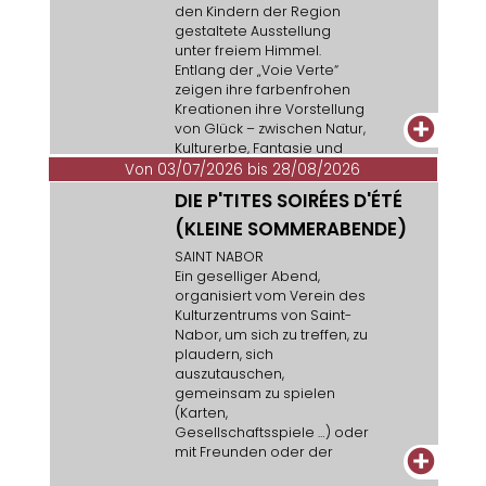
den Kindern der Region
gestaltete Ausstellung
unter freiem Himmel.
Entlang der „Voie Verte“
zeigen ihre farbenfrohen
Kreationen ihre Vorstellung
+
von Glück – zwischen Natur,
Kulturerbe, Fantasie und
Tierwelt.
Von 03/07/2026 bis 28/08/2026
DIE P'TITES SOIRÉES D'ÉTÉ
(KLEINE SOMMERABENDE)
SAINT NABOR
Ein geselliger Abend,
organisiert vom Verein des
Kulturzentrums von Saint-
Nabor, um sich zu treffen, zu
plaudern, sich
auszutauschen,
gemeinsam zu spielen
(Karten,
Gesellschaftsspiele …) oder
mit Freunden oder der
+
Familie zu tanzen.